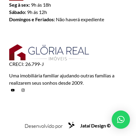
Seg à sex:
9h ás 18h
Sábado:
9h ás 12h
Domingos e Feriados:
Não haverá expediente
CRECI: 26.799-J
Uma imobiliária familiar ajudando outras famílias a
realizarem seus sonhos desde 2009.
Desenvolvido por
Jataí Design
©