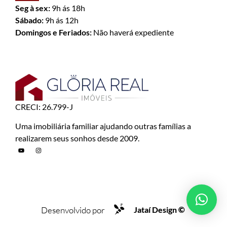
Seg à sex:
9h ás 18h
Sábado:
9h ás 12h
Domingos e Feriados:
Não haverá expediente
CRECI: 26.799-J
Uma imobiliária familiar ajudando outras famílias a
realizarem seus sonhos desde 2009.
Desenvolvido por
Jataí Design
©