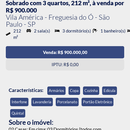
Sobrado com 3 quartos, 212 m², à venda por
R$ 900.000
Vila América - Freguesia do Ó - São
Paulo - SP
212
2 sala(s)
3 dormitório(s)
1 banheiro(s)
m²
Venda: R$ 900.000,00
IPTU: R$ 0,00
Características:
Armários
Copa
Cozinha
Edícula
Interfone
Lavanderia
Porcelanato
Portão Eletrônico
Quintal
Sobre o imóvel:
02 Casas: Em cima: 03 Dormitórios (todos com